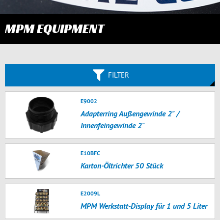
MPM EQUIPMENT
FILTER
E9002
Adapterring Außengewinde 2" /
Innenfeingewinde 2"
E10BFC
Karton-Öltrichter 50 Stück
E2009L
MPM Werkstatt-Display für 1 und 5 Liter