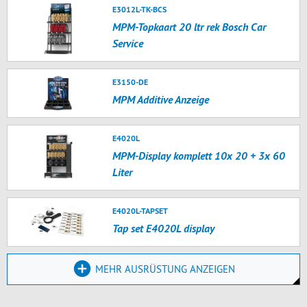
E3012L-TK-BCS
MPM-Topkaart 20 ltr rek Bosch Car
Service
E3150-DE
MPM Additive Anzeige
E4020L
MPM-Display komplett 10x 20 + 3x 60
Liter
E4020L-TAPSET
Tap set E4020L display
MEHR AUSRÜSTUNG ANZEIGEN