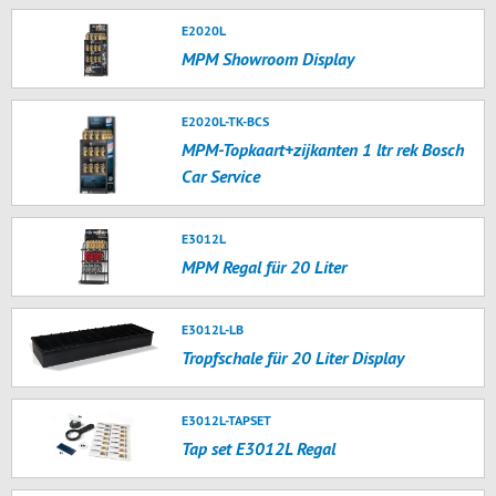
E2020L
MPM Showroom Display
E2020L-TK-BCS
MPM-Topkaart+zijkanten 1 ltr rek Bosch
Car Service
E3012L
MPM Regal für 20 Liter
E3012L-LB
Tropfschale für 20 Liter Display
E3012L-TAPSET
Tap set E3012L Regal