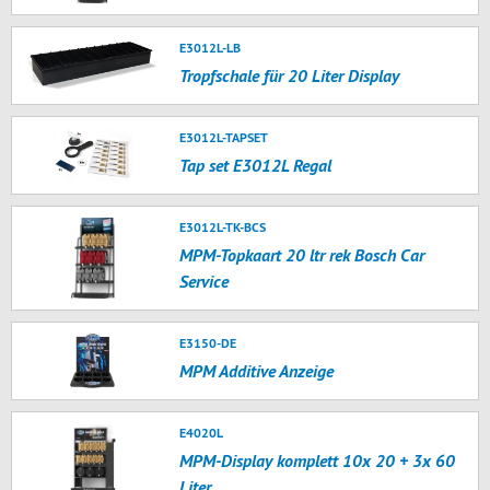
E3012L-LB
Tropfschale für 20 Liter Display
E3012L-TAPSET
Tap set E3012L Regal
E3012L-TK-BCS
MPM-Topkaart 20 ltr rek Bosch Car
Service
E3150-DE
MPM Additive Anzeige
E4020L
MPM-Display komplett 10x 20 + 3x 60
Liter