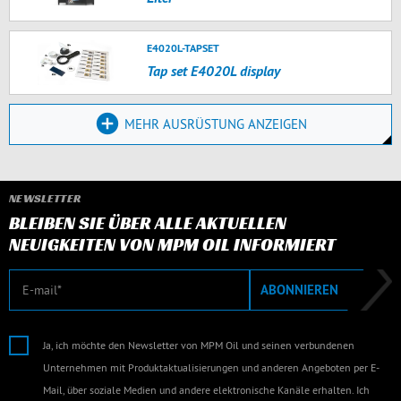
E4020L-TAPSET
Tap set E4020L display
MEHR AUSRÜSTUNG ANZEIGEN
NEWSLETTER
BLEIBEN SIE ÜBER ALLE AKTUELLEN
NEUIGKEITEN VON MPM OIL INFORMIERT
E-Mail
ABONNIEREN
Ja, ich möchte den Newsletter von MPM Oil und seinen verbundenen
Unternehmen mit Produktaktualisierungen und anderen Angeboten per E-
Mail, über soziale Medien und andere elektronische Kanäle erhalten. Ich