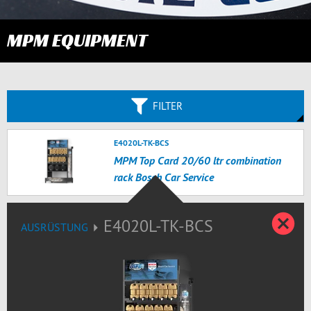
MPM EQUIPMENT
FILTER
E4020L-TK-BCS
MPM Top Card 20/60 ltr combination
rack Bosch Car Service
D
E4020L-TK-BCS
AUSRÜSTUNG