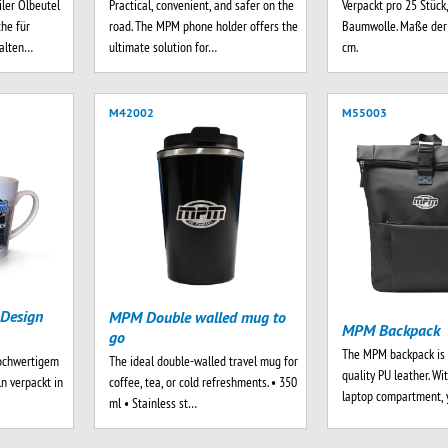
ler Ölbeutel
Practical, convenient, and safer on the
Verpackt pro 25 Stüc
he für
road. The MPM phone holder offers the
Baumwolle. Maße der 
halten…
ultimate solution for…
cm.
M42002
M55003
Design
MPM Double walled mug to
MPM Backpack
go
The MPM backpack is 
The ideal double-walled travel mug for
hochwertigem
quality PU leather. Wi
coffee, tea, or cold refreshments. • 350
n verpackt in
laptop compartment, 
ml • Stainless st…