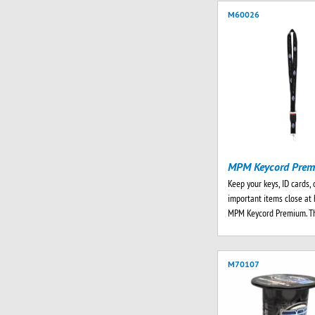
M60026
MPM Keycord Pre
Keep your keys, ID cards, 
important items close at 
MPM Keycord Premium. T
M70107