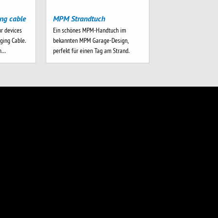
ng cable
MPM Strandtuch
ur devices
Ein schönes MPM-Handtuch im
ging Cable.
bekannten MPM Garage-Design,
-m…
perfekt für einen Tag am Strand.
AKTUELLEN
IL INFORMIERT
ABONNIEREN
il und seinen verbundenen
n und anderen Angeboten per