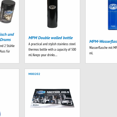
isch und
MPM Double walled bottle
d Drums
MPM-Wasserflas
A practical and stylish stainless steel
nd 2 Stühle
Wasserflasche mit M
thermos bottle with a capacity of 500
Muss für
ml.
ml. Keeps your drinks…
M80202