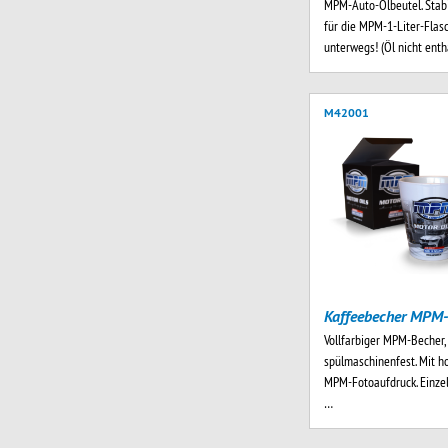
MPM-Auto-Ölbeutel. Stabi
für die MPM-1-Liter-Flasc
unterwegs! (Öl nicht ent
M42001
Kaffeebecher MPM-
Vollfarbiger MPM-Becher,
spülmaschinenfest. Mit 
MPM-Fotoaufdruck. Einzel
…