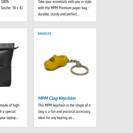
k, 100%
Take your essentials with you in style
Tasche: 38 x 42
with the MPM Premium paper bag -
durable, sturdy and perfect…
M60025
MPM Clog Keychain
made of high-
This MPM keychain in the shape of a
th a special
clog is a fun and practical accessory,
your laptop…
ideal for any keyring an…