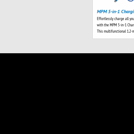
MPM 5-in-1 Chargi
Effortlessly charge all yo
with the MPM 5-in-1 Char
This multifunctional 1.2
NEWSLETTER
BLEIBEN SIE ÜBER ALLE 
NEUIGKEITEN VON MPM O
E-Mail
Ja, ich möchte den Newsletter von MPM O
Unternehmen mit Produktaktualisierunge