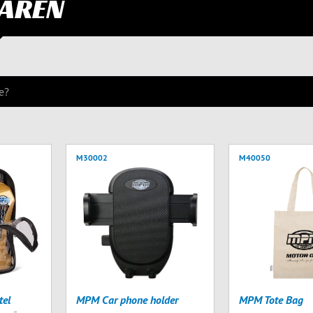
AREN
M30002
M40050
tel
MPM Car phone holder
MPM Tote Bag