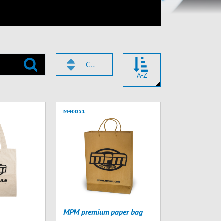
CODE
A-Z
M40051
MPM premium paper bag