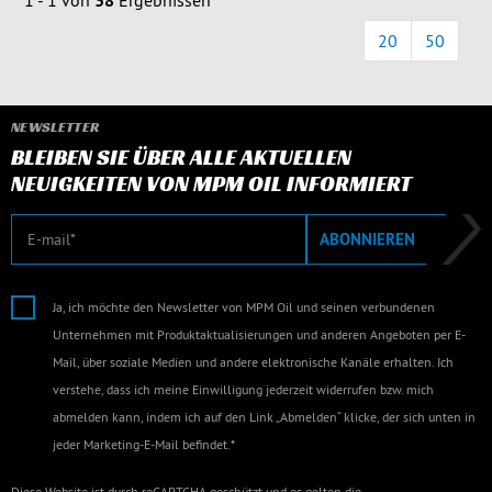
1 - 1 von
38
Ergebnissen
20
50
NEWSLETTER
BLEIBEN SIE ÜBER ALLE AKTUELLEN
NEUIGKEITEN VON MPM OIL INFORMIERT
E-Mail
ABONNIEREN
Ja, ich möchte den Newsletter von MPM Oil und seinen verbundenen
Unternehmen mit Produktaktualisierungen und anderen Angeboten per E-
Mail, über soziale Medien und andere elektronische Kanäle erhalten. Ich
verstehe, dass ich meine Einwilligung jederzeit widerrufen bzw. mich
abmelden kann, indem ich auf den Link „Abmelden“ klicke, der sich unten in
jeder Marketing-E-Mail befindet.*
Diese Website ist durch reCAPTCHA geschützt und es gelten die