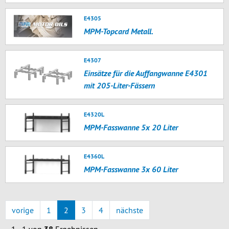
E4305
MPM-Topcard Metall.
E4307
Einsätze für die Auffangwanne E4301
mit 205-Liter-Fässern
E4320L
MPM-Fasswanne 5x 20 Liter
E4360L
MPM-Fasswanne 3x 60 Liter
vorige
1
2
3
4
nächste