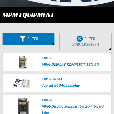
MPM EQUIPMENT
FILTER
FILTER
ZURÜCKSETZEN
E4040L
MPM-DISPLAY KOMPLETT 15X 20
E4040L-TAPSET
Tap set E4040L display
E4060L
MPM-Display komplett 5x 20 + 6x 60
Liter