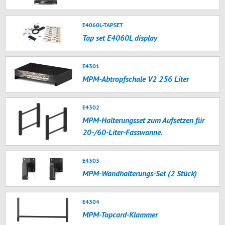
E4060L-TAPSET
Tap set E4060L display
E4301
MPM-Abtropfschale V2 256 Liter
E4302
MPM-Halterungsset zum Aufsetzen für
20-/60-Liter-Fasswanne.
E4303
MPM-Wandhalterungs-Set (2 Stück)
E4304
MPM-Topcard-Klammer