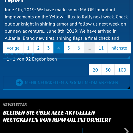
June 4th, 2019: We have made some MAJOR important
improvements on the Yellow Hilux to Rally next week. Check
out our knight in shining armor and follow us next week on
our new adventure... June 8th, 2019: We have arrived in
Albania! Brand new tires, shining flaps, a final check and
the...
vorige
1
2
3
4
5
6
…
11
nächste
weiterlesen
1 - 1 von
92
Ergebnissen
20
50
100
MEHR NEUIGKEITEN & SOCIAL MEDIA ANZEIGEN
NEWSLETTER
BLEIBEN SIE ÜBER ALLE AKTUELLEN
NEUIGKEITEN VON MPM OIL INFORMIERT
E-Mail